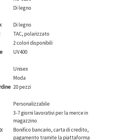
Di legno
:
Di legno
:
TAC, polarizzato
2 colori disponibili
le
UV400
Unisex
Moda
rdine
20 pezzi
Personalizzabile
3-7 giorni lavorativi per la merce in
magazzino
o:
Bonifico bancario, carta di credito,
pagamento tramite la piattaforma