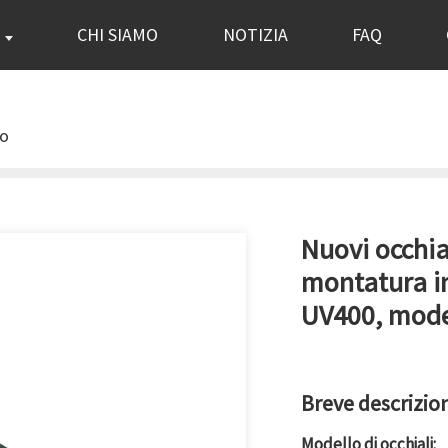
I
CHI SIAMO
NOTIZIA
FAQ
no
Nuovi occhia
montatura i
UV400, mode
Breve descrizio
Modello di occhiali: