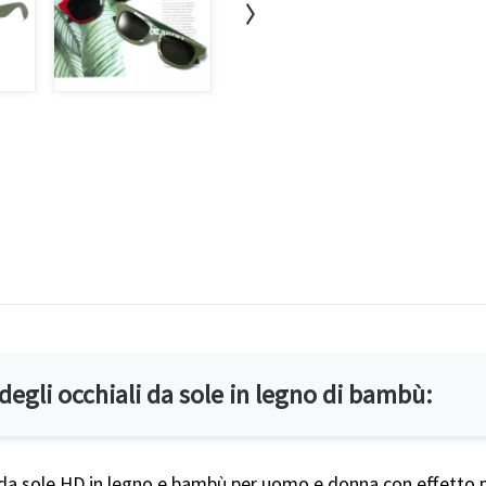
 degli occhiali da sole in legno di bambù:
 da sole HD in legno e bambù per uomo e donna con effetto p