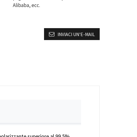
Alibaba, ecc.
INVIACI UN'E-MAIL
olarizzante superiore al 99,5%.