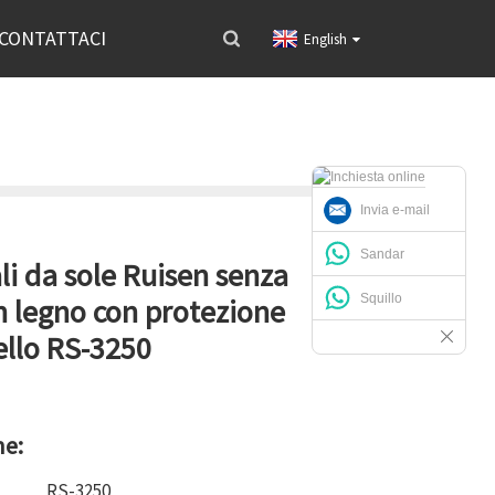
CONTATTACI
English
Invia e-mail
Sandar
li da sole Ruisen senza
Squillo
n legno con protezione
llo RS-3250
ne:
RS-3250